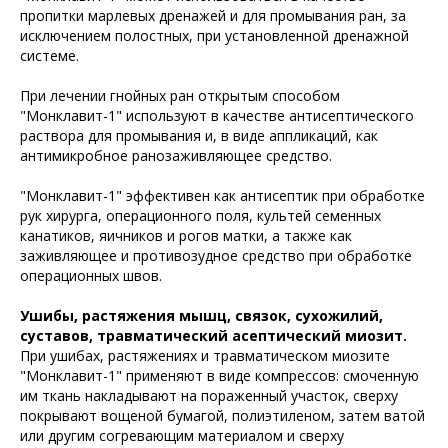
пропитки марлевых дренажей и для промывания ран, за
исключением полостных, при установленной дренажной
системе.
При лечении гнойных ран открытым способом
"Монклавит-1" используют в качестве антисептического
раствора для промывания и, в виде аппликаций, как
антимикробное ранозаживляющее средство.
"Монклавит-1" эффективен как антисептик при обработке
рук хирурга, операционного поля, культей семенных
канатиков, яичников и рогов матки, а также как
заживляющее и противозудное средство при обработке
операционных швов.
Ушибы, растяжения мышц, связок, сухожилий,
суставов, травматический асептический миозит.
При ушибах, растяжениях и травматическом миозите
"Монклавит-1" применяют в виде компрессов: смоченную
им ткань накладывают на пораженный участок, сверху
покрывают вощеной бумагой, полиэтиленом, затем ватой
или другим согревающим материалом и сверху